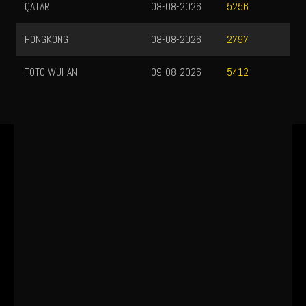
QATAR
08-08-2026
5256
HONGKONG
08-08-2026
2797
TOTO WUHAN
09-08-2026
5412