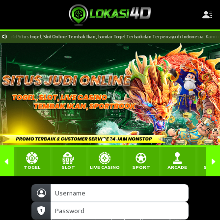
si4d Situs togel, Slot Online Tembak Ikan, bandar Togel Terbaik dan Terpercaya di Indonesia. Kami me
TOGEL
SLOT
LIVE CASINO
SPORT
ARCADE
SABU