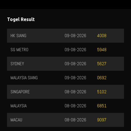
Togel Result
HK SIANG
09-08-2026
4008
SG METRO
09-08-2026
5948
SYDNEY
09-08-2026
5627
MALAYSIA SIANG
09-08-2026
0692
SINGAPORE
08-08-2026
5102
MALAYSIA
08-08-2026
6851
MACAU
08-08-2026
9097