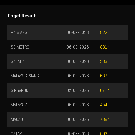
Togel Result
HK SIANG
06-08-2026
9220
SG METRO
06-08-2026
8814
SYDNEY
06-08-2026
3830
MALAYSIA SIANG
06-08-2026
6379
SINGAPORE
05-08-2026
0715
MALAYSIA
06-08-2026
4549
MACAU
06-08-2026
7894
QATAR
05-08-2026
5930