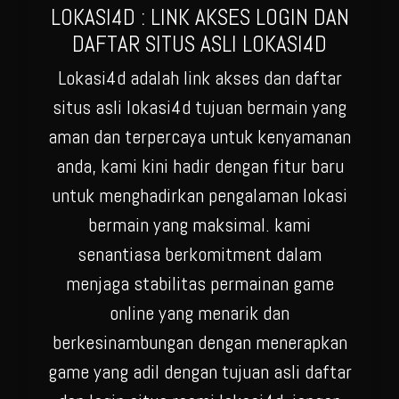
LOKASI4D : LINK AKSES LOGIN DAN
DAFTAR SITUS ASLI LOKASI4D
Lokasi4d adalah link akses dan daftar
situs asli lokasi4d tujuan bermain yang
aman dan terpercaya untuk kenyamanan
anda, kami kini hadir dengan fitur baru
untuk menghadirkan pengalaman lokasi
bermain yang maksimal. kami
senantiasa berkomitment dalam
menjaga stabilitas permainan game
online yang menarik dan
berkesinambungan dengan menerapkan
game yang adil dengan tujuan asli daftar