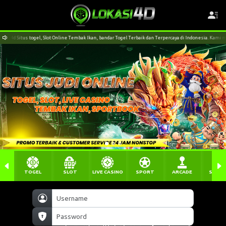
i4d Situs togel, Slot Online Tembak Ikan, bandar Togel Terbaik dan Terpercaya di Indonesia. Kami me
TOGEL
SLOT
LIVE CASINO
SPORT
ARCADE
SABU