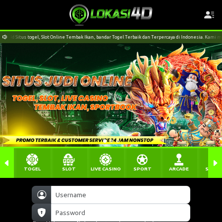
i4d Situs togel, Slot Online Tembak Ikan, bandar Togel Terbaik dan Terpercaya di Indonesia. Kami men
TOGEL
SLOT
LIVE CASINO
SPORT
ARCADE
SABU