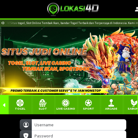
i4d Situs togel, Slot Online Tembak Ikan, bandar Togel Terbaik dan Terpercaya di Indonesia. Kami me
TOGEL
SLOT
LIVE CASINO
SPORT
ARCADE
SABU