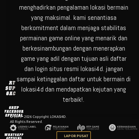
menghadirkan pengalaman lokasi bermain
yang maksimal. kami senantiasa
berkomitment dalam menjaga stabilitas
permainan game online yang menarik dan
berkesinambungan dengan menerapkan
game yang adil dengan tujuan asli daftar
dan login situs resmi lokasi4d. jangan
sampai ketinggalan daftar untuk bermain di
lokasi4d dan mendapatkan kejutan yang
terbaik!.
© 2015 - 2026 Copyright LOKASI4D.
All Rights Reserved.
LAPOR PUSAT