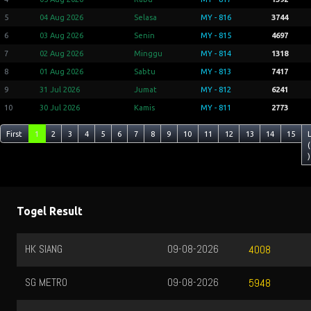
5
04 Aug 2026
Selasa
MY - 816
3744
6
03 Aug 2026
Senin
MY - 815
4697
7
02 Aug 2026
Minggu
MY - 814
1318
8
01 Aug 2026
Sabtu
MY - 813
7417
9
31 Jul 2026
Jumat
MY - 812
6241
10
30 Jul 2026
Kamis
MY - 811
2773
First
1
2
3
4
5
6
7
8
9
10
11
12
13
14
15
(
)
Togel Result
HK SIANG
09-08-2026
4008
SG METRO
09-08-2026
5948