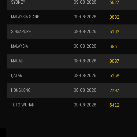
SYDNEY
09-08-2026
5627
MALAYSIA SIANG
09-08-2026
0692
SINGAPORE
08-08-2026
5102
MALAYSIA
08-08-2026
6851
MACAU
08-08-2026
9097
QATAR
08-08-2026
5256
HONGKONG
08-08-2026
2797
TOTO WUHAN
09-08-2026
5412